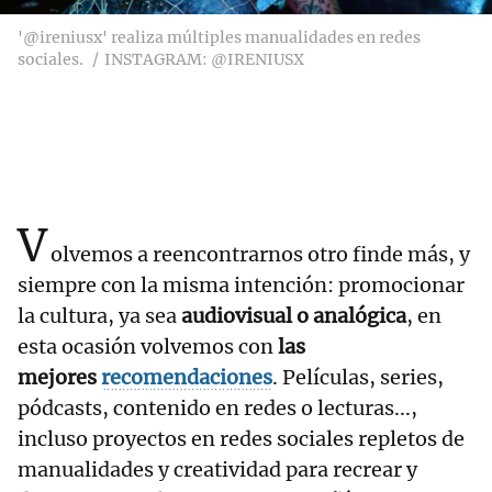
'@ireniusx' realiza múltiples manualidades en redes
sociales.
INSTAGRAM: @IRENIUSX
V
olvemos a reencontrarnos otro finde más, y
siempre con la misma intención: promocionar
la cultura, ya sea
audiovisual o analógica
, en
esta ocasión volvemos con
las
mejores
recomendaciones
. Películas, series,
pódcasts, contenido en redes o lecturas...,
incluso proyectos en redes sociales repletos de
manualidades y creatividad para recrear y