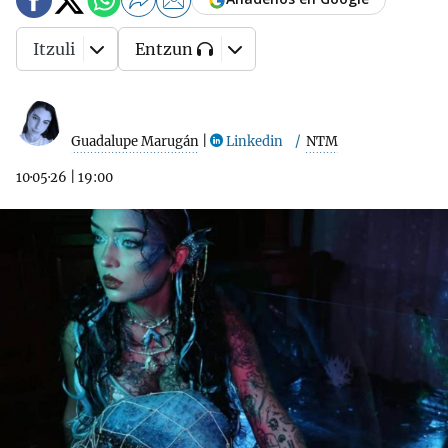
Itzuli
Entzun
Guadalupe Marugán
|
Linkedin
NTM
10·05·26
|
19:00