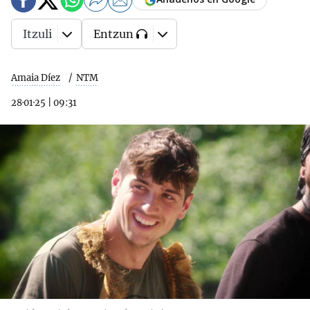
Itzuli
Entzun
Amaia Díez
NTM
28·01·25
|
09:31