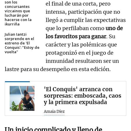
son los
el final de una corta, pero
concursantes
vizcainos que
intensa, participación que no
lucharán por
llegó a cumplir las expectativas
hacerse con la
ikurriña
que lo perfilaban como
uno de
Julian Iantzi
los favoritos para ganar
. Su
sorprende en el
estreno de 'El
carácter y las polémicas que
Conquis': "Estoy de
vuelta"
protagonizó en el juego de
inmunidad resultaron ser un
lastre para su desempeño en esta edición.
'El Conquis' arranca con
sorpresas: emboscada, caos
y la primera expulsada
Amaia Díez
Un inicio complicado y lleno de