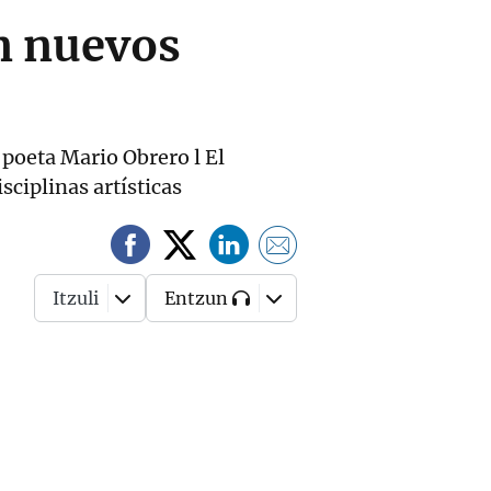
on nuevos
 poeta Mario Obrero l El
sciplinas artísticas
Itzuli
Entzun