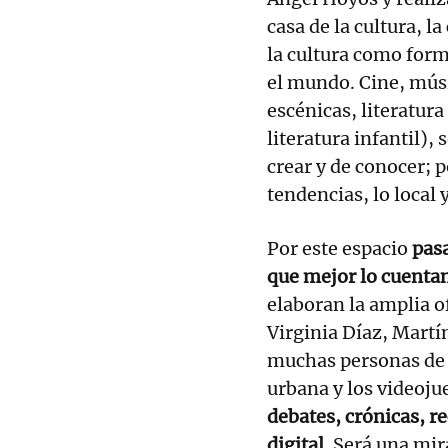
casa de la cultura, la
la cultura como for
el mundo. Cine, músi
escénicas, literatura
literatura infantil),
crear y de conocer; p
tendencias, lo local 
Por este espacio
pasa
que mejor lo cuenta
elaboran la amplia o
Virginia Díaz, Martí
muchas personas de l
urbana y los videoju
debates, crónicas, r
digital
. Será una mir