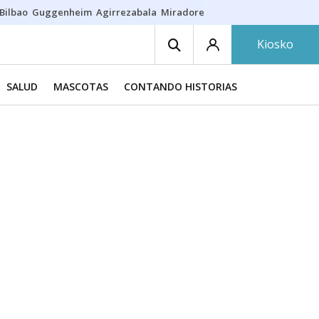
Bilbao
Guggenheim
Agirrezabala
Miradores en Bilbao
Arrese
Sequí
Kiosko
SALUD
MASCOTAS
CONTANDO HISTORIAS