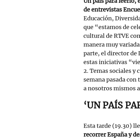
Un país para leerlo, 
de entrevistas Encu
Educación, Diversida
que “estamos de cel
cultural de RTVE co
manera muy variada.
parte, el director d
estas iniciativas “v
2. Temas sociales y 
semana pasada con to
a nosotros mismos a 
‘UN PAÍS PA
Esta tarde (19.30) ll
recorrer España y des