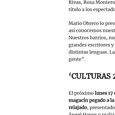
Rivas, Rosa Montero
título a los espectad
Mario Obrero lo pre
así conocemos nuestro
Nuestros barrios, n
grandes escritores y
distintas lenguas. La 
gente”.
‘CULTURAS 
El próximo
lunes 17 
magacín pegado a la 
relajado
, presentado
Ángel Hoyos y realiza