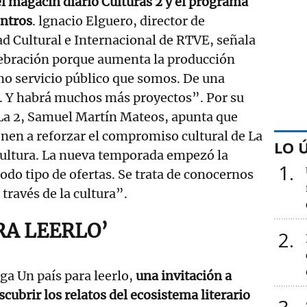
el magacín diario Culturas 2 y el programa
entros
. lgnacio Elguero, director de
d Cultural e Internacional de RTVE, señala
ebración porque aumenta la producción
mo servicio público que somos. De una
 Y habrá muchos más proyectos”. Por su
e La 2, Samuel Martín Mateos, apunta que
ienen a reforzar el compromiso cultural de La
LO 
cultura. La nueva temporada empezó la
1
do tipo de ofertas. Se trata de conocernos
través de la cultura”.
RA LEERLO’
2
ega Un país para leerlo,
una invitación a
cubrir los relatos del ecosistema literario