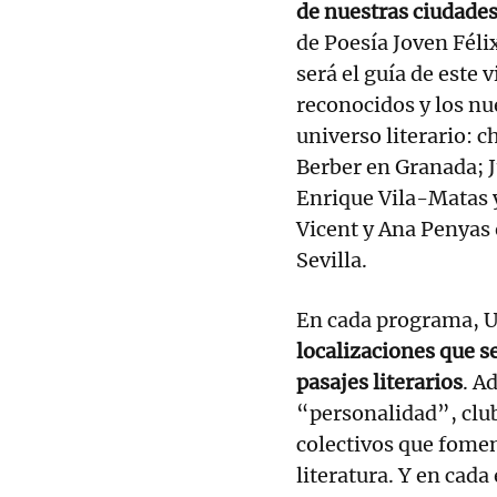
de nuestras ciudade
de Poesía Joven Fél
será el guía de este 
reconocidos y los nu
universo literario: 
Berber en Granada; J
Enrique Vila-Matas 
Vicent y Ana Penyas e
Sevilla.
En cada programa, U
localizaciones que s
pasajes literarios
. A
“personalidad”, club
colectivos que fomen
literatura. Y en cad