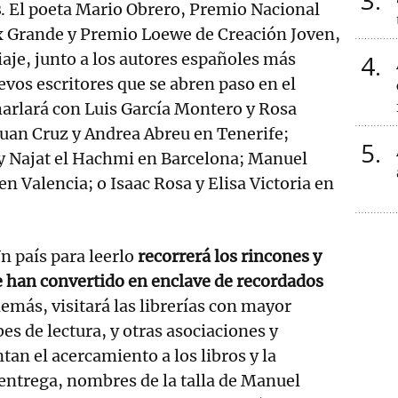
3
s
. El poeta Mario Obrero, Premio Nacional
ix Grande y Premio Loewe de Creación Joven,
viaje, junto a los autores españoles más
4
evos escritores que se abren paso en el
charlará con Luis García Montero y Rosa
uan Cruz y Andrea Abreu en Tenerife;
5
y Najat el Hachmi en Barcelona; Manuel
n Valencia; o Isaac Rosa y Elisa Victoria en
n país para leerlo
recorrerá los rincones y
e han convertido en enclave de recordados
demás, visitará las librerías con mayor
es de lectura, y otras asociaciones y
tan el acercamiento a los libros y la
a entrega, nombres de la talla de Manuel