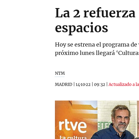
La 2 refuerza
espacios
Hoy se estrena el programa de v
próximo lunes llegará ‘Culturas
NTM
MADRID
|
14·10·22
|
09:32
|
Actualizado a l