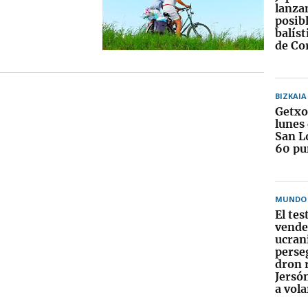
lanza
posibl
balíst
de Co
BIZKAIA
Getxo
lunes
San L
60 pu
MUNDO
El te
vende
ucran
perse
dron 
Jersó
a vol