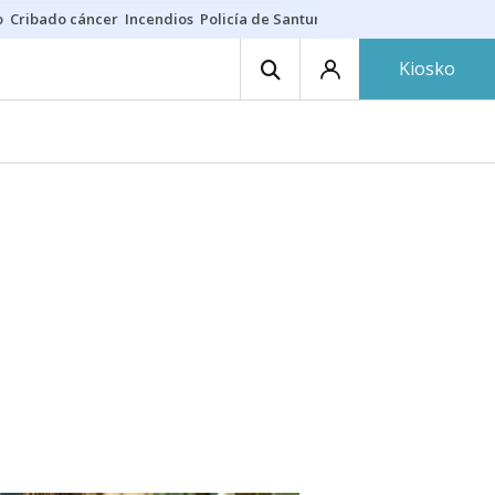
o
Cribado cáncer
Incendios
Policía de Santurtzi
Aeropuerto de Bilba
Kiosko