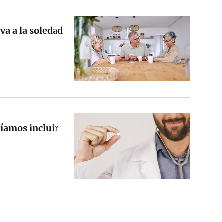
va a la soledad
íamos incluir