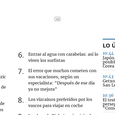
LO 
6
10:44
Entrar al agua con carabelas: así lo
Japón
viven los surfistas
posibl
Corea
7
El error que muchos cometen con
10:43
zic
sus vacaciones, según un
Getxo 
especialista: "Después de ese día
San L
 de
ya no mejora"
10:36
8
Los vizcainos preferidos por los
El te
 de
perse
vascos para viajar en coche
"Come
os