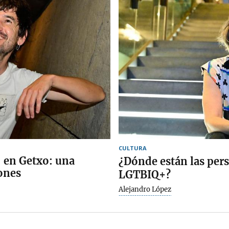
CULTURA
’ en Getxo: una
¿Dónde están las per
hones
LGTBIQ+?
Alejandro López