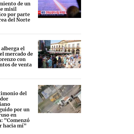
miento de un
e misil
ico por parte
rea del Norte
 alberga el
 el mercado de
orenzo con
ntos de venta
stimonio del
dor
iano
guido por un
ruso en
n: "Comenzó
ar hacia mí"