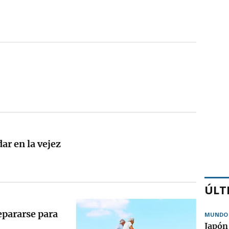
dar en la vejez
ÚLT
epararse para
MUNDO
Japón 