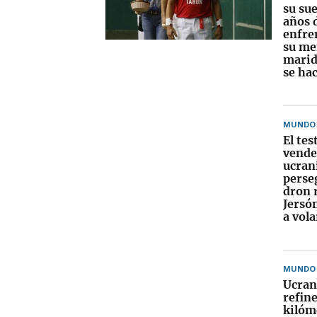
su sue
años 
enfre
su me
marid
se hac
MUNDO
El te
vende
ucran
perse
dron 
Jersó
a vol
MUNDO
Ucran
refine
kilóm