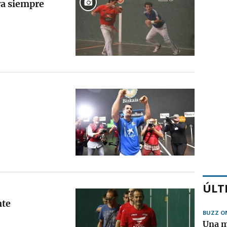
ra siempre
ÚLT
nte
BUZZ O
Una m