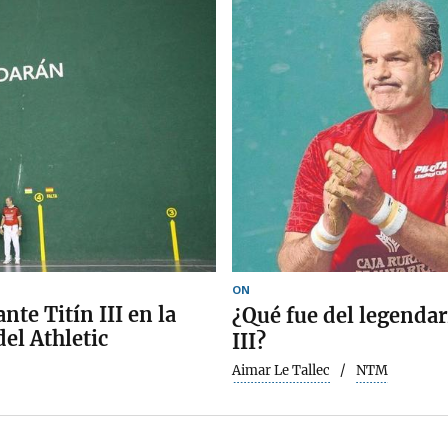
ON
te Titín III en la
¿Qué fue del legendar
el Athletic
III?
Aimar Le Tallec
NTM