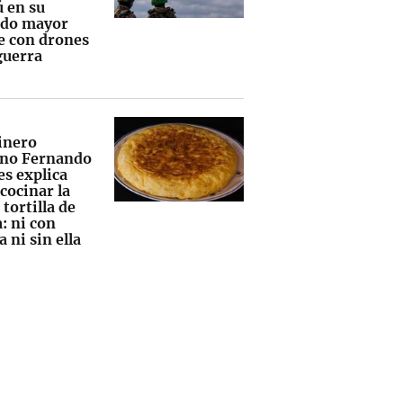
 en su
do mayor
e con drones
guerra
cinero
ino Fernando
es explica
cocinar la
tortilla de
: ni con
a ni sin ella