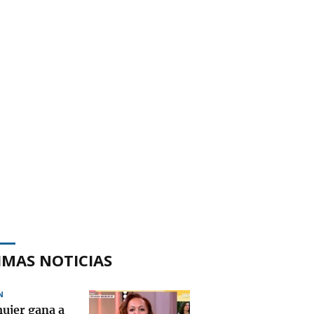
IMAS NOTICIAS
N
ujer gana a