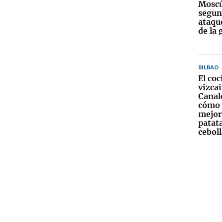
Moscú
segun
ataqu
de la 
BILBAO
El co
vizca
Canal
cómo 
mejor 
patata
ceboll