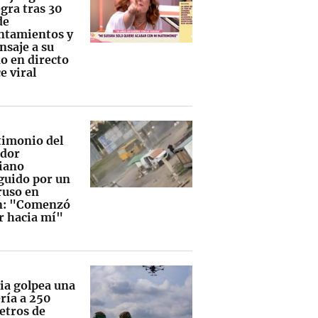
gra tras 30
de
ntamientos y
nsaje a su
o en directo
e viral
stimonio del
dor
iano
guido por un
ruso en
n: "Comenzó
ar hacia mí"
ia golpea una
ría a 250
etros de