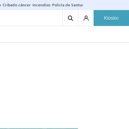
o
Cribado cáncer
Incendios
Policía de Santurtzi
Aeropuerto de Bilba
Kiosko