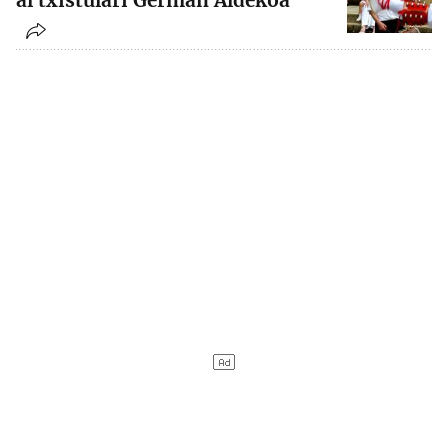
al txistulari German Aldekoa