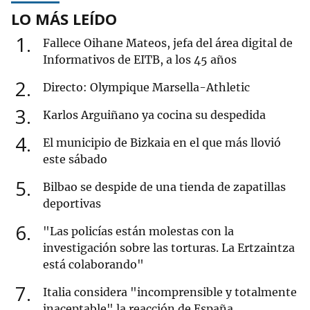
LO MÁS LEÍDO
1
Fallece Oihane Mateos, jefa del área digital de
Informativos de EITB, a los 45 años
2
Directo: Olympique Marsella-Athletic
3
Karlos Arguiñano ya cocina su despedida
4
El municipio de Bizkaia en el que más llovió
este sábado
5
Bilbao se despide de una tienda de zapatillas
deportivas
6
"Las policías están molestas con la
investigación sobre las torturas. La Ertzaintza
está colaborando"
7
Italia considera "incomprensible y totalmente
inaceptable" la reacción de España