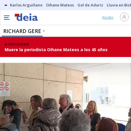
Karlos Arguiñano
Oihane Mateos
Gol de Aduriz
Lluvia en Biz
Kiosko
RICHARD GERE
SOCIEDAD
Muere la periodista Oihane Mateos a los 45 años