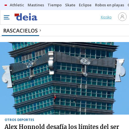
Athletic
Mastines
Tiempo
Skate
Eclipse
Robos en playas
Kiosko
RASCACIELOS
OTROS DEPORTES
Alex Honnold desafía los límites del ser