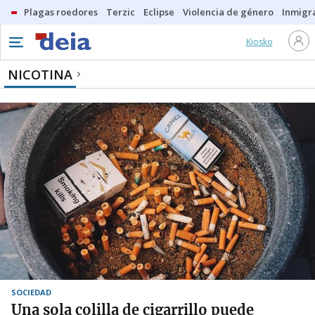
Plagas roedores
Terzic
Eclipse
Violencia de género
Inmigra
Kiosko
NICOTINA
SOCIEDAD
Una sola colilla de cigarrillo puede