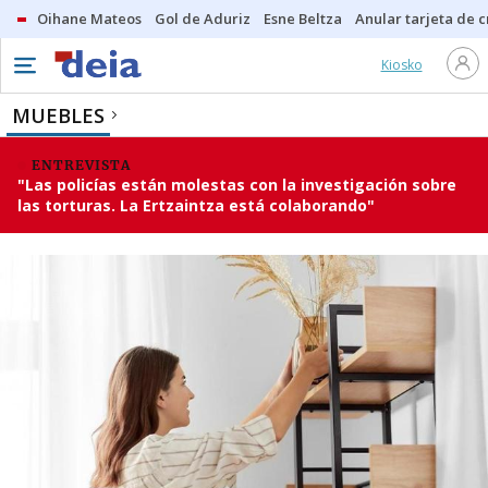
Oihane Mateos
Gol de Aduriz
Esne Beltza
Anular tarjeta de c
Kiosko
MUEBLES
ENTREVISTA
"Las policías están molestas con la investigación sobre
las torturas. La Ertzaintza está colaborando"