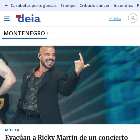
Carabelas portuguesas
Tiempo
Cribado cáncer
Incendios
P
Kiosko
MONTENEGRO
MÚSICA
Evacúan a Ricky Martin de un concierto