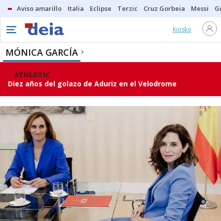
Aviso amarillo
Italia
Eclipse
Terzic
Cruz Gorbeia
Messi
G
Kiosko
MÓNICA GARCÍA
ATHLETIC
Diez años del golazo de Aduriz en el Velodrome