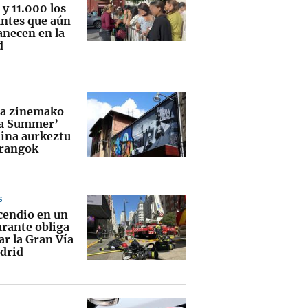
y 11.000 los
ntes que aún
necen en la
d
a zinemako
a Summer’
ina aurkeztu
rangok
S
cendio en un
urante obliga
ar la Gran Vía
drid