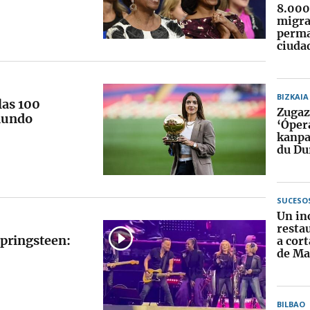
8.000 
migra
perma
ciuda
BIZKAIA
las 100
Zugaz
mundo
‘Óper
kanpa
du Du
SUCESO
Un in
resta
pringsteen:
a cort
de Ma
BILBAO