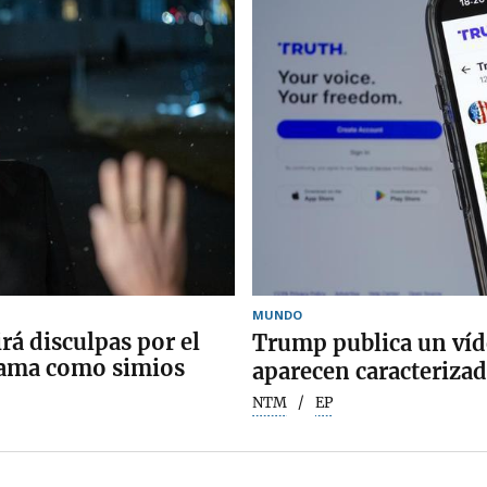
MUNDO
á disculpas por el
Trump publica un víd
bama como simios
aparecen caracteriz
NTM
EP