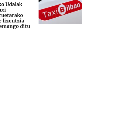
ko Udalak
axi
tuetarako
 lizentzia
 emango ditu