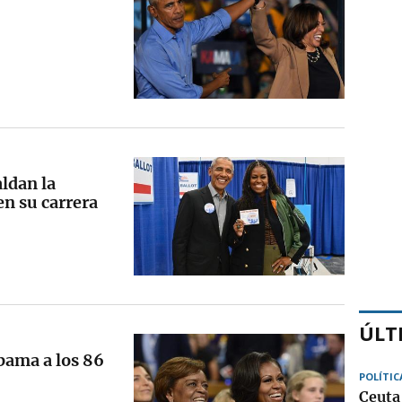
ldan la
en su carrera
ÚLT
bama a los 86
POLÍTIC
Ceuta 