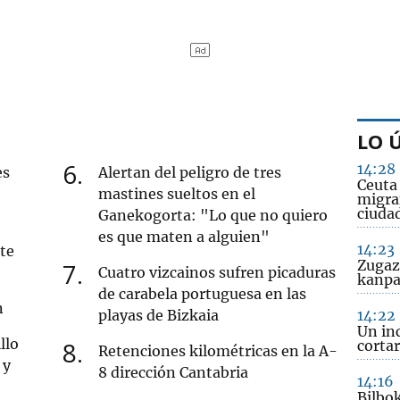
LO 
6
14:28
es
Alertan del peligro de tres
Ceuta 
mastines sueltos en el
migra
ciuda
Ganekogorta: "Lo que no quiero
es que maten a alguien"
14:23
ete
Zugaz
7
Cuatro vizcainos sufren picaduras
kanpa
de carabela portuguesa en las
n
playas de Bizkaia
14:22
Un in
llo
8
cortar
Retenciones kilométricas en la A-
 y
8 dirección Cantabria
14:16
Bilbo