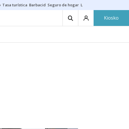
o
Tasa turística
Barbacid
Seguro de hogar
Lío Athletic-Osasuna
Mast
Kiosko