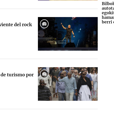
Bilbo
autot
egoki
hamar
berri
viente del rock
 de turismo por