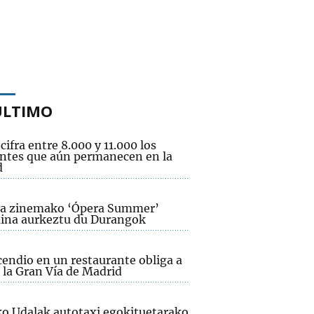
ÚLTIMO
cifra entre 8.000 y 11.000 los
ntes que aún permanecen en la
d
a zinemako ‘Ópera Summer’
ina aurkeztu du Durangok
cendio en un restaurante obliga a
 la Gran Vía de Madrid
ko Udalak autotaxi egokituetarako