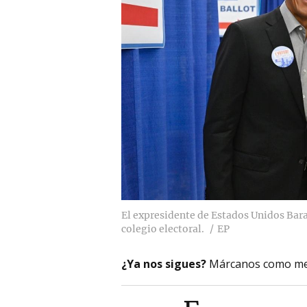
El expresidente de Estados Unidos Bar
colegio electoral.
EP
¿Ya nos sigues?
Márcanos como me