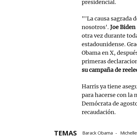
presidencial.
"'La causa sagrada d
nosotros'.
Joe Biden
otra vez durante toda
estadounidense. Grac
Obama en X, después 
primeras declaracio
su campaña de reele
Harris ya tiene aseg
para hacerse con la
Demócrata de agosto
recaudación.
TEMAS
Barack Obama
Michell