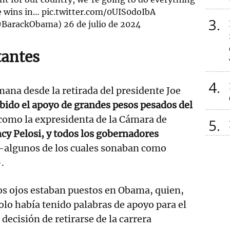
e wins in…
pic.twitter.com/0UIS0doIbA
3
@BarackObama)
26 de julio de 2024
tantes
4
na desde la retirada del presidente Joe
ibido el apoyo de grandes pesos pesados del
como la expresidenta de la Cámara de
5
cy Pelosi, y todos los gobernadores
-algunos de los cuales sonaban como
.
os ojos estaban puestos en Obama, quien,
lo había tenido palabras de apoyo para el
 decisión de retirarse de la carrera