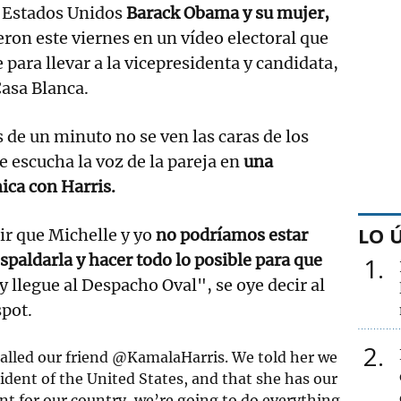
e Estados Unidos
Barack Obama y su mujer,
eron este viernes en un vídeo electoral que
 para llevar a la vicepresidenta y candidata,
Casa Blanca.
 de un minuto no se ven las caras de los
e escucha la voz de la pareja en
una
ica con Harris.
LO 
r que Michelle y yo
no podríamos estar
spaldarla y hacer todo lo posible para que
1
y llegue al Despacho Oval", se oye decir al
pot.
2
called our friend
@KamalaHarris
. We told her we
sident of the United States, and that she has our
ent for our country, we’re going to do everything