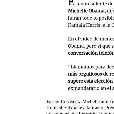
E
l expresidente d
Michelle Obama,
dij
harán todo lo posible
Kamala Harris, a la 
En el vídeo de menos
Obama, pero sí que s
conversación telefón
"Llamamos para deci
más orgullosos de re
supere esta elección
exmandatario en el s
Earlier this week, Michelle and I 
think she’ll make a fantastic Pre
full support. At this critical mom