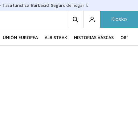
o
Tasa turística
Barbacid
Seguro de hogar
Lío Athletic-Osasuna
Mast
Kiosko
UNIÓN EUROPEA
ALBISTEAK
HISTORIAS VASCAS
ORTZAD