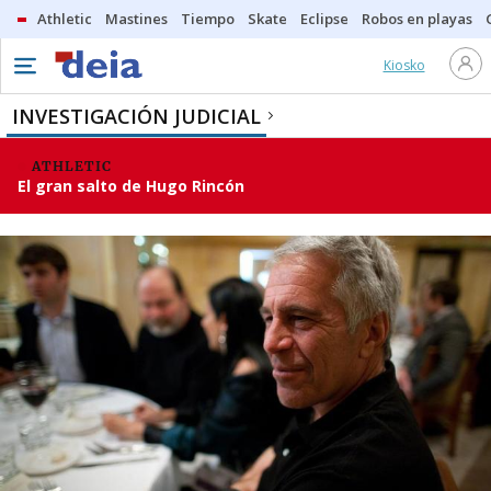
Athletic
Mastines
Tiempo
Skate
Eclipse
Robos en playas
Kiosko
INVESTIGACIÓN JUDICIAL
ATHLETIC
El gran salto de Hugo Rincón