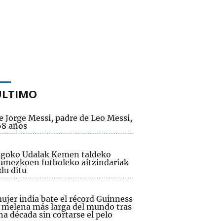
ÚLTIMO
e Jorge Messi, padre de Leo Messi,
68 años
goko Udalak Kemen taldeko
mezkoen futboleko aitzindariak
u ditu
ujer india bate el récord Guinness
a melena más larga del mundo tras
na década sin cortarse el pelo