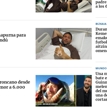
padre
a los 
BIZKAIA
Duran
Kemen
napurna para
emak
andú
futbo
aitzi
omend
MUNDO
Una m
bate e
Broncano desde
Guinn
melen
umor a 6.000
del m
una d
cortar