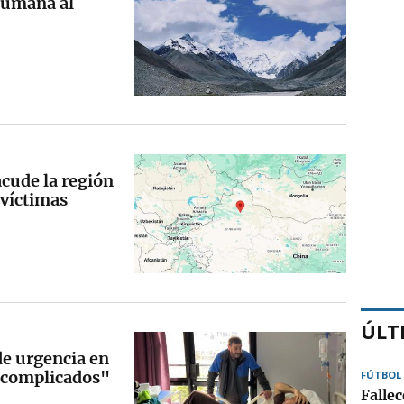
humana al
cude la región
 víctimas
ÚLT
de urgencia en
 complicados"
FÚTBOL
Fallec