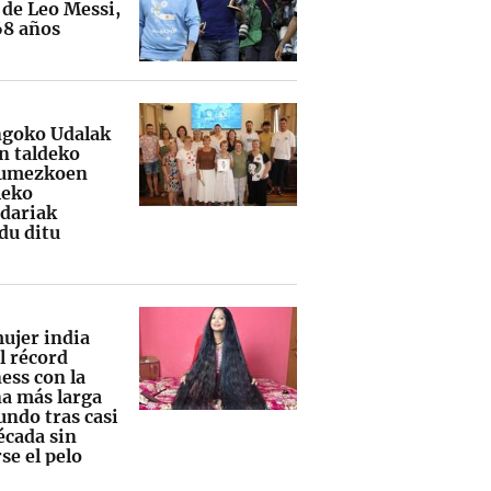
 de Leo Messi,
68 años
goko Udalak
 taldeko
umezkoen
leko
ndariak
u ditu
ujer india
l récord
ess con la
a más larga
undo tras casi
écada sin
se el pelo