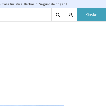
o
Tasa turística
Barbacid
Seguro de hogar
Lío Athletic-Osasuna
Mast
Kiosko