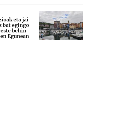
ioak eta jai
k bat egingo
beste behin
en Egunean