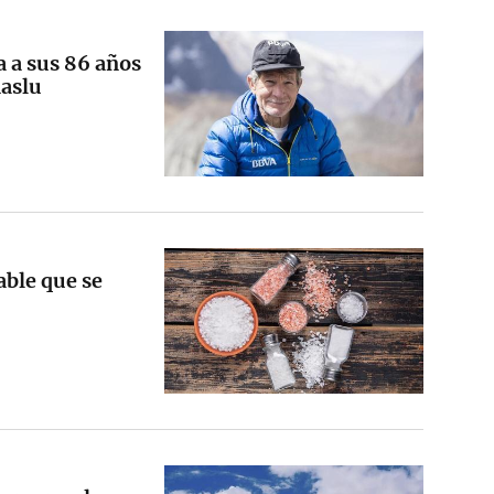
a a sus 86 años
naslu
able que se