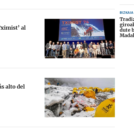
BIZKAIA
Tradiz
giroa
ximist’ al
dute 
Madal
s alto del