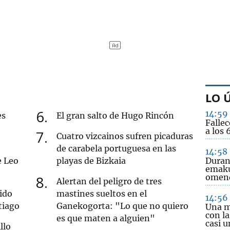
LO 
6
14:59
es
El gran salto de Hugo Rincón
Fallec
a los 
7
Cuatro vizcainos sufren picaduras
de carabela portuguesa en las
14:58
e Leo
playas de Bizkaia
Duran
emaku
omend
8
Alertan del peligro de tres
ido
mastines sueltos en el
14:56
tiago
Ganekogorta: "Lo que no quiero
Una m
con l
es que maten a alguien"
casi u
llo