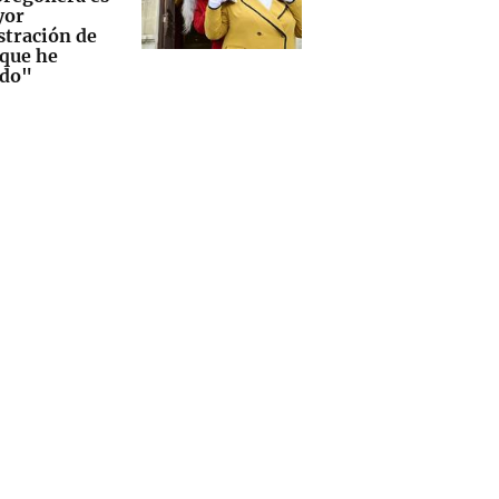
yor
tración de
que he
ido"