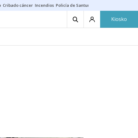
o
Cribado cáncer
Incendios
Policía de Santurtzi
Aeropuerto de Bilba
Kiosko