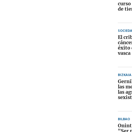
curso
de ti
SOCIED
El cri
cánce
éxito 
vasca
BIZKAIA
Gerni
las m
las a
sexis
BILBAO
Onint
"Ser 