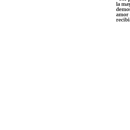
la ma
demos
amor 
recib