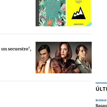
e un secuestro’,
ÚLT
BIZKAIA
Basau