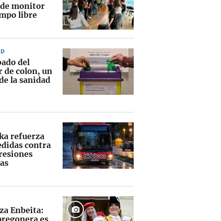
 de monitor
empo libre
AD
bado del
r de colon, un
de la sanidad
ka refuerza
edidas contra
gresiones
tas
za Enbeita:
pregonera es