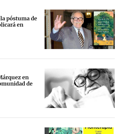
ela póstuma de
licará en
 Márquez en
comunidad de