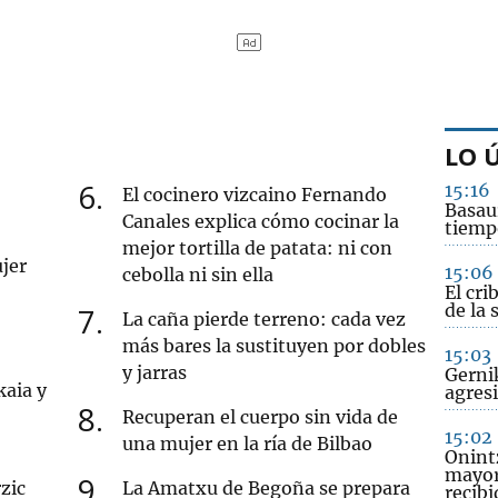
LO 
6
15:16
El cocinero vizcaino Fernando
Basau
Canales explica cómo cocinar la
tiemp
mejor tortilla de patata: ni con
jer
15:06
cebolla ni sin ella
El cri
de la 
7
La caña pierde terreno: cada vez
más bares la sustituyen por dobles
15:03
y jarras
Gernik
kaia y
agres
8
Recuperan el cuerpo sin vida de
15:02
una mujer en la ría de Bilbao
Onint
mayor
9
zic
La Amatxu de Begoña se prepara
recib