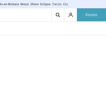
do en Bizkaia
Messi
Shein
Eclipse
Terzic
Cruz Gorbeia
Guía Macarfi
Kiosko