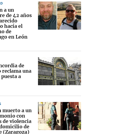
AD
n a un
e de 42 años
arecido
o hacía el
o de
ago en León
ncordia de
o reclama una
 puesta a
S
n muerto a un
monio con
 de violencia
 domicilio de
e (Zaragoza)