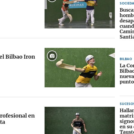
SOCIED
Busca
hombr
desap
cuand
Camin
Santi
el Bilbao Iron
BILBAO
La Co
Bilba
nueva
punto
SUCESO
Halla
rofesional en
matri
signos
ta
en su
Taust