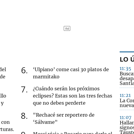
LO 
6
11:35
del
‘Ulpiano’ come casi 30 platos de
Busca
 de
marmitako
desap
Santi
7
¿Cuándo serán los próximos
11:21
llo
eclipses? Estas son las tres fechas
La Co
 y
que no debes perderte
nueva
8
"Rechacé ser reportero de
11:07
s con
‘Sálvame"
Halla
signos
rturas.
Taust
Messi viaja a Rosario para darle el