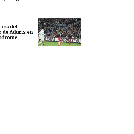
IC
años del
o de Aduriz en
lodrome