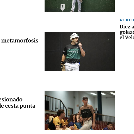
ATHLET
Diez 
golaz
el Ve
la metamorfosis
lesionado
de cesta punta