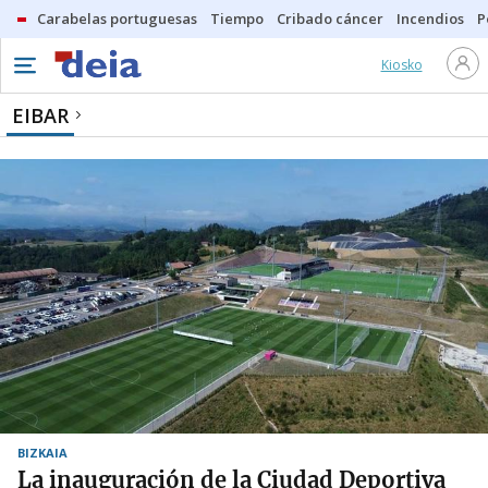
Carabelas portuguesas
Tiempo
Cribado cáncer
Incendios
P
Kiosko
EIBAR
BIZKAIA
La inauguración de la Ciudad Deportiva