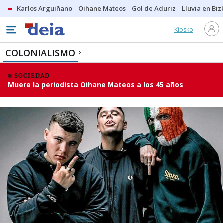
Karlos Arguiñano
Oihane Mateos
Gol de Aduriz
Lluvia en Biz
Kiosko
COLONIALISMO
SOCIEDAD
Muere la periodista Oihane Mateos a los 45 años