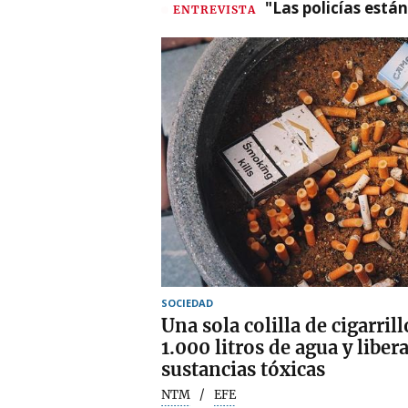
"Las policías está
ENTREVISTA
SOCIEDAD
Una sola colilla de cigarri
1.000 litros de agua y libe
sustancias tóxicas
NTM
EFE