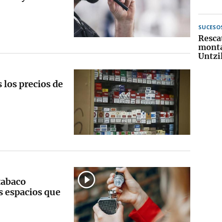
SUCESO
Resca
monta
Untzil
 los precios de
tabaco
s espacios que