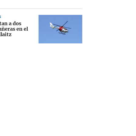
S
tan a dos
ñeras en el
laitz