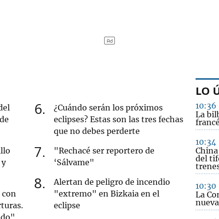
LO 
6
10:36
del
¿Cuándo serán los próximos
La bil
 de
eclipses? Estas son las tres fechas
franc
que no debes perderte
10:34
7
llo
"Rechacé ser reportero de
China 
del ti
 y
‘Sálvame"
trene
8
Alertan de peligro de incendio
10:30
s con
"extremo" en Bizkaia en el
La Co
nueva
rturas.
eclipse
ndo"