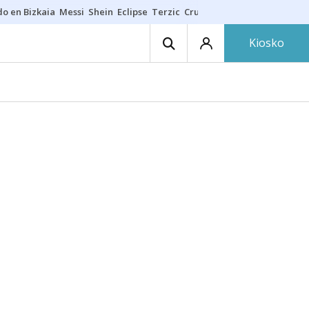
do en Bizkaia
Messi
Shein
Eclipse
Terzic
Cruz Gorbeia
Guía Macarfi
Kiosko