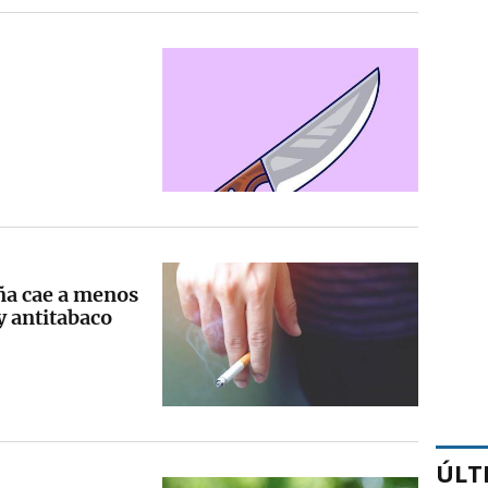
aña cae a menos
y antitabaco
ÚLT