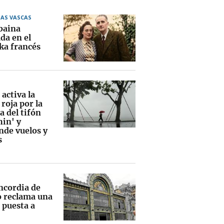
IAS VASCAS
lbaina
da en el
ka francés
activa la
 roja por la
a del tifón
hin' y
nde vuelos y
s
ncordia de
o reclama una
 puesta a