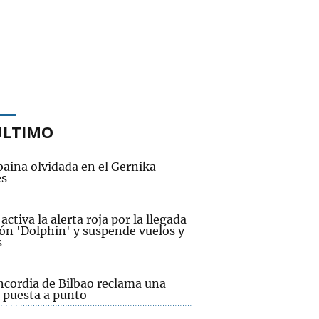
ÚLTIMO
baina olvidada en el Gernika
és
activa la alerta roja por la llegada
fón 'Dolphin' y suspende vuelos y
s
ncordia de Bilbao reclama una
 puesta a punto