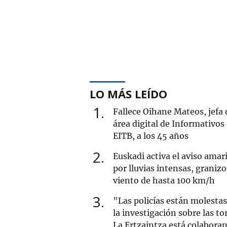
LO MÁS LEÍDO
1
Fallece Oihane Mateos, jefa 
área digital de Informativos
EITB, a los 45 años
2
Euskadi activa el aviso amari
por lluvias intensas, granizo
viento de hasta 100 km/h
3
"Las policías están molesta
la investigación sobre las to
La Ertzaintza está colabora