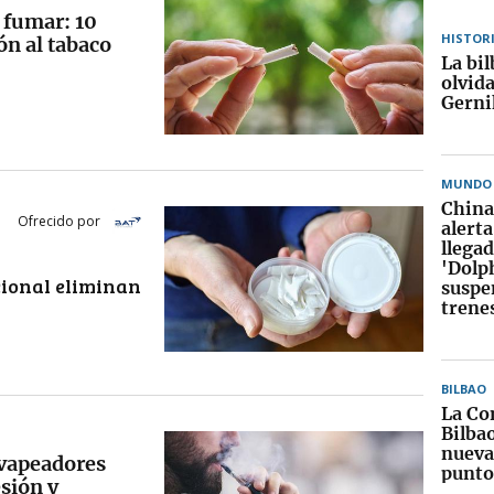
e fumar: 10
HISTOR
ón al tabaco
La bi
olvida
Gerni
MUNDO
China 
Ofrecido por
alerta
llegad
'Dolp
cional eliminan
suspe
trene
BILBAO
La Co
Bilba
nueva
 vapeadores
punto
esión y