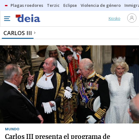
Plagas roedores
Terzic
Eclipse
Violencia de género
Inmigra
Kiosko
CARLOS III
MUNDO
Carlos III presenta el programa de