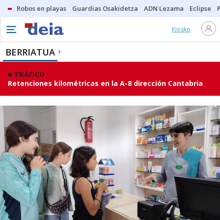
Robos en playas
Guardias Osakidetza
ADN Lezama
Eclipse
Kiosko
BERRIATUA
TRÁFICO
Retenciones kilométricas en la A-8 dirección Cantabria