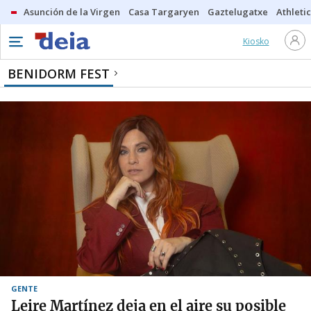
Asunción de la Virgen
Casa Targaryen
Gaztelugatxe
Athletic
Kiosko
BENIDORM FEST
GENTE
Leire Martínez deja en el aire su posible