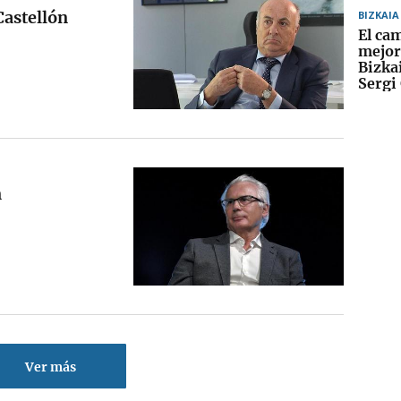
Castellón
BIZKAIA
El ca
mejor
Bizka
Sergi
n
Ver más