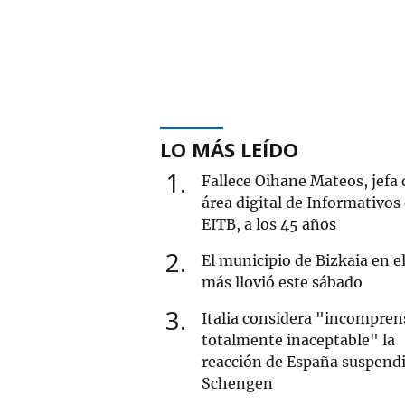
LO MÁS LEÍDO
1
Fallece Oihane Mateos, jefa 
área digital de Informativos
EITB, a los 45 años
2
El municipio de Bizkaia en e
más llovió este sábado
3
Italia considera "incomprens
totalmente inaceptable" la
reacción de España suspend
Schengen