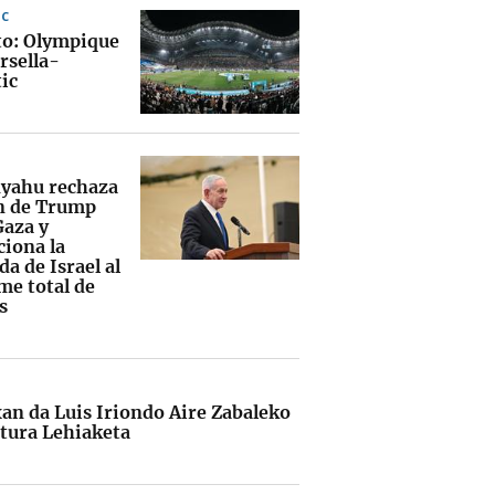
IC
to: Olympique
rsella-
ic
yahu rechaza
an de Trump
Gaza y
ciona la
da de Israel al
me total de
s
an da Luis Iriondo Aire Zabaleko
ntura Lehiaketa