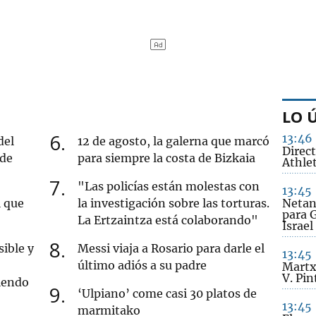
LO 
6
13:46
del
12 de agosto, la galerna que marcó
Direc
 de
para siempre la costa de Bizkaia
Athlet
7
"Las policías están molestas con
13:45
l que
la investigación sobre las torturas.
Netan
para G
La Ertzaintza está colaborando"
Israe
8
ible y
Messi viaja a Rosario para darle el
13:45
último adiós a su padre
Martx
V. Pin
iendo
9
‘Ulpiano’ come casi 30 platos de
13:45
marmitako