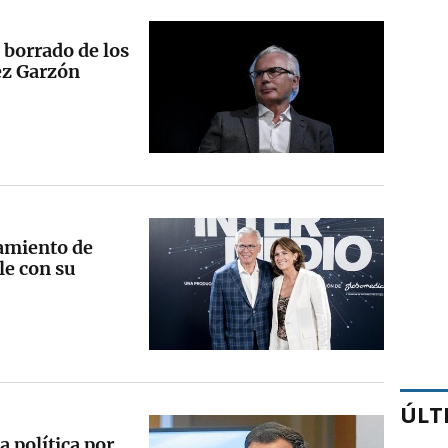
l borrado de los
ez Garzón
amiento de
le con su
ÚLT
a política por