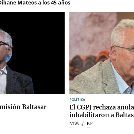
Oihane Mateos a los 45 años
POLÍTICA
misión Baltasar
El CGPJ rechaza anula
inhabilitaron a Balta
NTM
E.P.