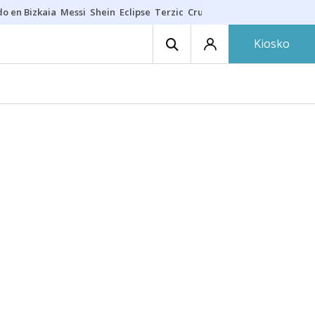
do en Bizkaia
Messi
Shein
Eclipse
Terzic
Cruz Gorbeia
Guía Macarfi
Kiosko