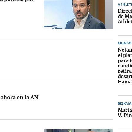
ATHLET
Direc
de Ma
Athlet
MUNDO
Netan
el pl
para 
condi
retira
desar
Hamá
 ahora en la AN
BIZKAIA
Martx
V. Pi