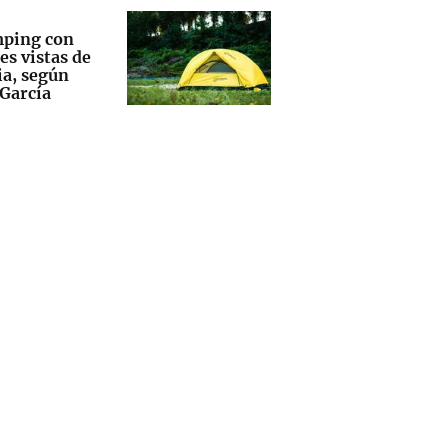
mping con
es vistas de
ia, según
 García