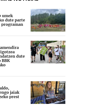
0 umek
ko dute parte
 programan
tamendira
 igotzea
datzen dute
o BBK
ako
aldo,
ngo jaiak
zeko prest