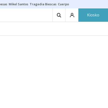
uesas
Mikel Santos
Tragedia Biescas
Cuerpo ría
Inmigración Bizkaia
Kiosko