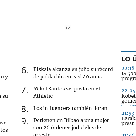
LO 
6
22:18
Bizkaia alcanza en julio su récord
Ia 50
ro y
de población en casi 40 años
prog
7
Mikel Santos se queda en el
22:04
n su
Athletic
Kobet
gomen
8
Los influencers también lloran
21:53
9
Barak
Detienen en Bilbao a una mujer
uvo
prest
con 26 órdenes judiciales de
 los
arresto
21:46