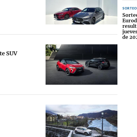
SORTEO
Sorte
Eurod
result
jueve
de 20
te SUV