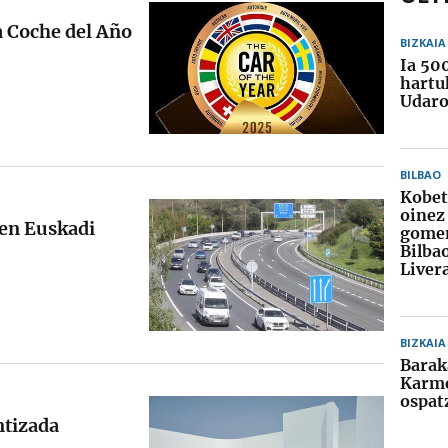
 a Coche del Año
BIZKAIA
Ia 50
hartu
Udaro
BILBAO
Kobe
oinez
 en Euskadi
gomen
Bilba
Liver
BIZKAIA
Barak
Karme
ospat
ntizada