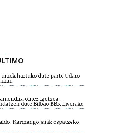
ÚLTIMO
0 umek hartuko dute parte Udaro
raman
amendira oinez igotzea
datzen dute Bilbao BBK Liverako
aldo, Karmengo jaiak ospatzeko