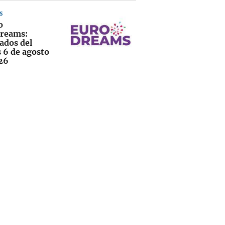
S
o
reams:
ados del
s 6 de agosto
26