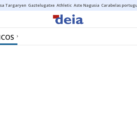
sa Targaryen
Gaztelugatxe
Athletic
Aste Nagusia
Carabelas portug
ICOS