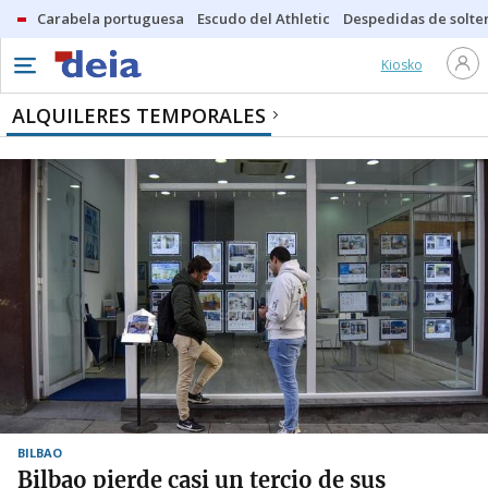
Carabela portuguesa
Escudo del Athletic
Despedidas de solte
Kiosko
ALQUILERES TEMPORALES
BILBAO
Bilbao pierde casi un tercio de sus