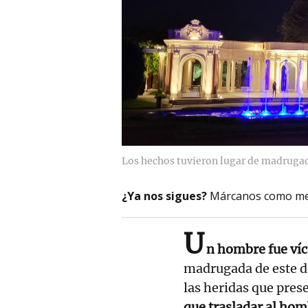
Los hechos tuvieron lugar de madrugad
¿Ya nos sigues?
Márcanos como me
U
n hombre fue víc
madrugada de este d
las heridas que pres
que trasladar al hom