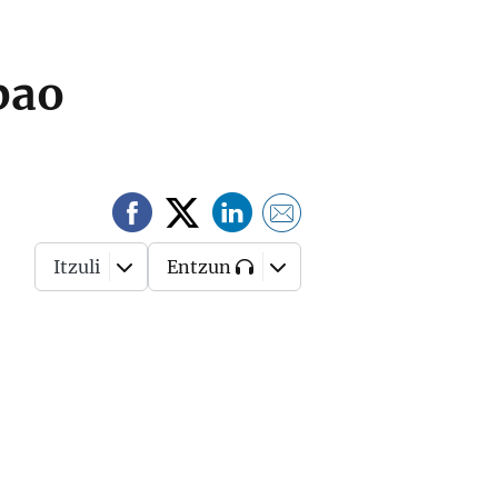
bao
Itzuli
Entzun