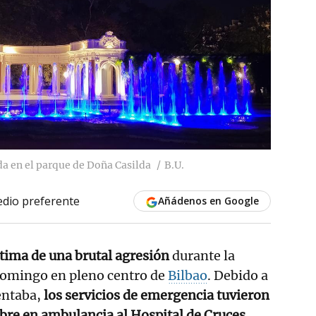
a en el parque de Doña Casilda
B.U.
dio preferente
Añádenos en Google
tima de una brutal agresión
durante la
omingo en pleno centro de
Bilbao
. Debido a
entaba,
los servicios de emergencia tuvieron
bre en ambulancia al Hospital de Cruces
,