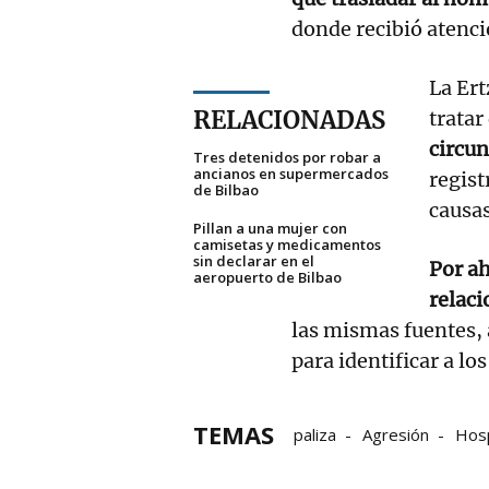
donde recibió atenci
La Ert
RELACIONADAS
tratar
circun
Tres detenidos por robar a
ancianos en supermercados
regist
de Bilbao
causas
Pillan a una mujer con
camisetas y medicamentos
sin declarar en el
Por a
aeropuerto de Bilbao
relaci
las mismas fuentes, 
para identificar a lo
TEMAS
paliza
Agresión
Hosp