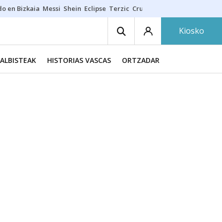
do en Bizkaia
Messi
Shein
Eclipse
Terzic
Cruz Gorbeia
Guía Macarfi
Kiosko
ALBISTEAK
HISTORIAS VASCAS
ORTZADAR