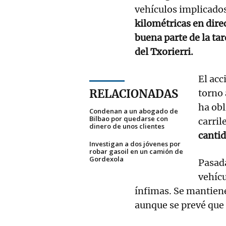
vehículos implicados
kilométricas en dire
buena parte de la tar
del Txorierri.
El acc
RELACIONADAS
torno 
ha ob
Condenan a un abogado de
Bilbao por quedarse con
carri
dinero de unos clientes
cantid
Investigan a dos jóvenes por
robar gasoil en un camión de
Gordexola
Pasada
vehícu
ínfimas. Se mantiene
aunque se prevé que 