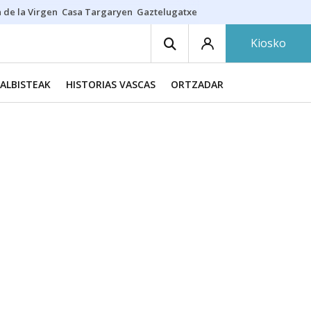
 de la Virgen
Casa Targaryen
Gaztelugatxe
Athletic
Aste Nagusia
C
Kiosko
ALBISTEAK
HISTORIAS VASCAS
ORTZADAR