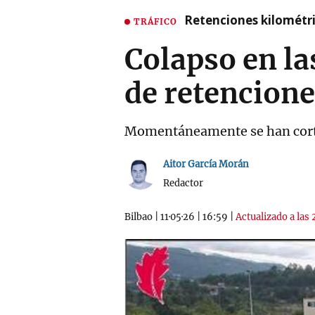
Retenciones kilométri
TRÁFICO
Colapso en la
de retencione
Momentáneamente se han cortado
Aitor García Morán
Redactor
Bilbao
|
11·05·26
|
16:59
|
Actualizado a las 