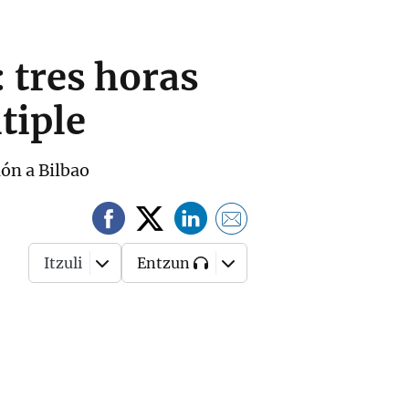
: tres horas
tiple
ón a Bilbao
Itzuli
Entzun