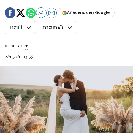
Añádenos en Google
Itzuli
Entzun
NTM
EFE
24·03·26
|
13:55