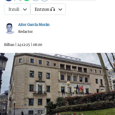
Itzuli
Entzun
Aitor García Morán
Redactor
Bilbao
|
24·12·25
|
08:00