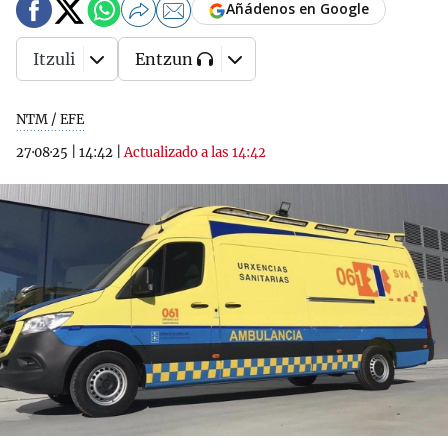
Añádenos en Google
Itzuli
Entzun
NTM / EFE
27·08·25
|
14:42
|
Actualizado a las 14:42