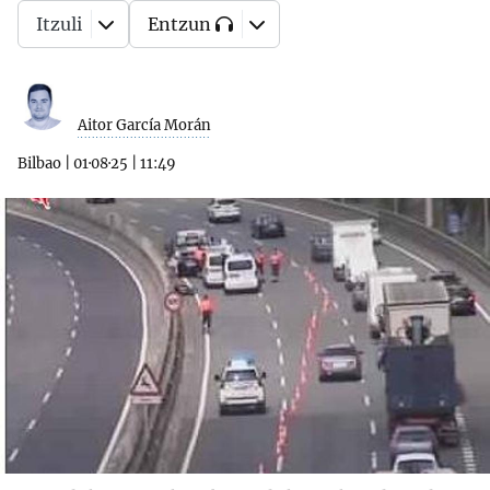
Itzuli
Entzun
Aitor García Morán
Bilbao
|
01·08·25
|
11:49