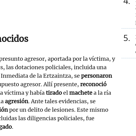
4
5
nocidos
presunto agresor, aportada por la víctima, y
, las dotaciones policiales, incluida una
 Inmediata de la Ertzaintza, se
personaron
upuesto agresor. Allí presente,
reconoció
la víctima y había
tirado
el
machete
a la ría
la
agresión
. Ante tales evidencias, se
ión
por un delito de lesiones. Este mismo
luidas las diligencias policiales, fue
gado
.