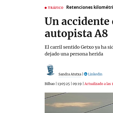
Retenciones kilométri
TRÁFICO
Un accidente 
autopista A8
El carril sentido Getxo ya ha s
dejado una persona herida
Sandra Atutxa
|
Linkedin
Bilbao
|
13·05·25
|
09:19
|
Actualizado a las 