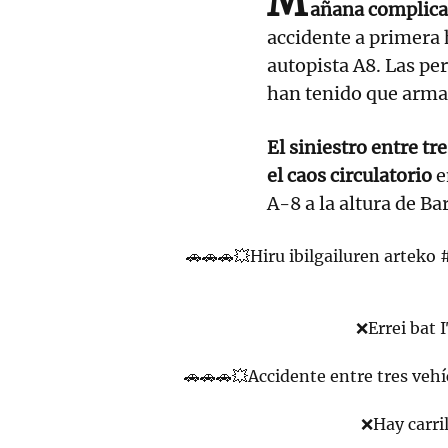
M
añana complicad
accidente a primera
autopista A8. Las per
han tenido que armar
El siniestro entre tr
el caos circulatorio
e
A-8 a la altura de Ba
🚗🚗🚗💥Hiru ibilgailuren arteko
❌Errei bat 
🚗🚗🚗💥Accidente entre tres veh
❌Hay carri