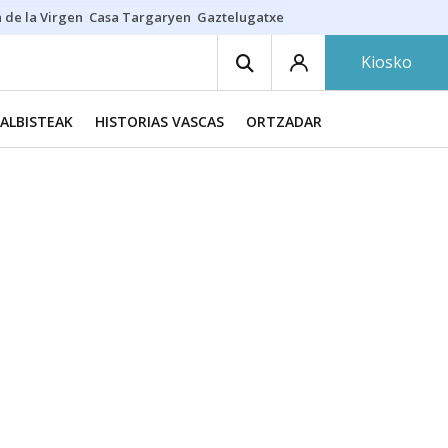
 de la Virgen
Casa Targaryen
Gaztelugatxe
Athletic
Aste Nagusia
C
Kiosko
ALBISTEAK
HISTORIAS VASCAS
ORTZADAR