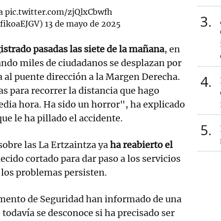
a
pic.twitter.com/zjQlxCbwfh
3
afikoaEJGV)
13 de mayo de 2025
gistrado pasadas las siete de la mañana
, en
ando miles de ciudadanos se desplazan por
da al puente dirección a la Margen Derecha.
4
s para recorrer la distancia que hago
dia hora. Ha sido un horror", ha explicado
ue le ha pillado el accidente.
5
sobre las La Ertzaintza ya
ha reabierto el
ido cortado para dar paso a los servicios
los problemas persisten.
mento de Seguridad han informado de una
 todavía se desconoce si ha precisado ser