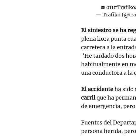
☎️ 011
#Trafiko
— Trafiko (@tr
El siniestro se ha re
plena hora punta cu
carretera a la entra
"He tardado dos hora
habitualmente en me
una conductora a la q
El accidente
ha sido 
carril
que ha permanec
de emergencia, pero 
Fuentes del Departa
persona herida, pero