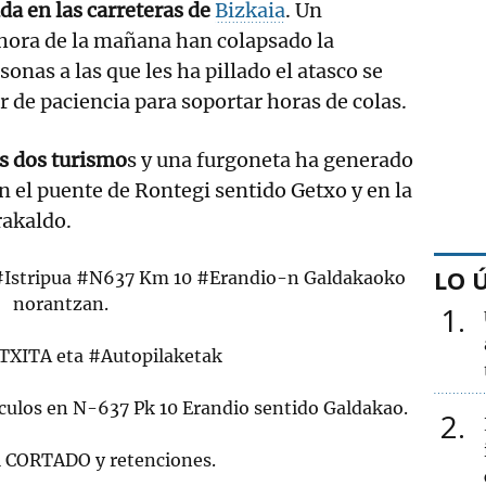
a en las carreteras de
Bizkaia
. Un
 hora de la mañana han colapsado la
sonas a las que les ha pillado el atasco se
 de paciencia para soportar horas de colas.
es dos turismo
s y una furgoneta ha generado
n el puente de Rontegi sentido Getxo y en la
rakaldo.
LO 
#Istripua
#N637
Km 10
#Erandio
-n Galdakaoko
norantzan.
1
ITXITA eta
#Autopilaketak
ículos en N-637 Pk 10 Erandio sentido Galdakao.
2
l CORTADO y retenciones.