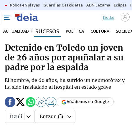
Robos en playas
Guardias Osakidetza
ADN Lezama
Eclipse
Kiosko
SUCESOS
ACTUALIDAD
POLÍTICA
CULTURA
SOCIED
Detenido en Toledo un joven
de 26 años por apuñalar a su
padre por la espalda
El hombre, de 60 años, ha sufrido un neumotórax y
ha sido trasladado al hospital en estado grave
Añádenos en Google
Itzuli
Entzun