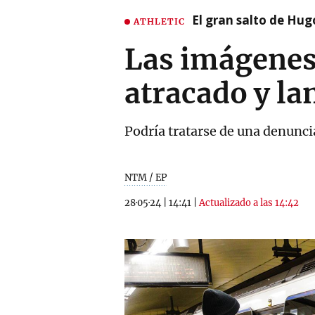
El gran salto de Hug
ATHLETIC
Las imágenes
atracado y la
Podría tratarse de una denuncia
NTM / EP
28·05·24
|
14:41
|
Actualizado a las 14:42