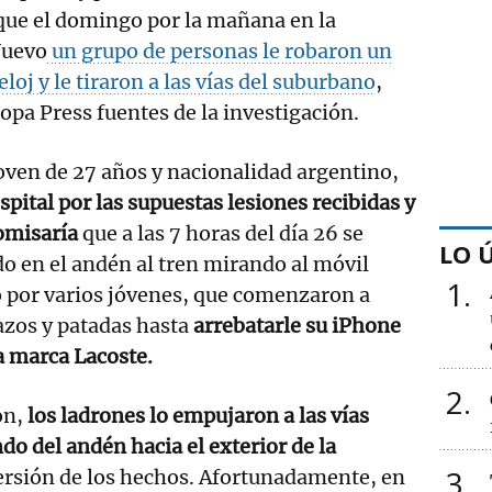
que el domingo por la mañana en la
Nuevo
un grupo de personas le robaron un
eloj y le tiraron a las vías del suburbano
,
pa Press fuentes de la investigación.
oven de 27 años y nacionalidad argentino,
spital por las supuestas lesiones recibidas y
omisaría
que a las 7 horas del día 26 se
LO 
o en el andén al tren mirando al móvil
1
 por varios jóvenes, que comenzaron a
azos y patadas hasta
arrebatarle su iPhone
la marca Lacoste.
2
ón,
los ladrones lo empujaron a las vías
ndo del andén hacia el exterior de la
3
ersión de los hechos. Afortunadamente, en