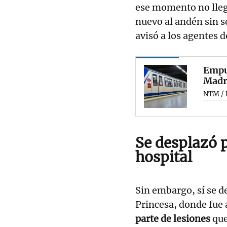
ese momento no llega
nuevo al andén sin se
avisó a los agentes d
Empuj
Madri
NTM / 
Se desplazó p
hospital
Sin embargo, sí se d
Princesa, donde fue as
parte de lesiones
que