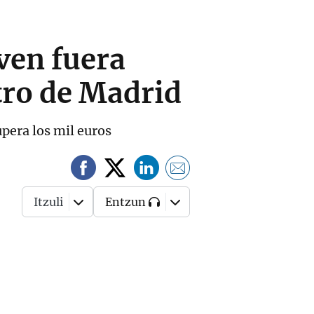
ven fuera
tro de Madrid
upera los mil euros
Itzuli
Entzun