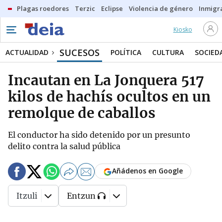
Plagas roedores
Terzic
Eclipse
Violencia de género
Inmigra
Kiosko
SUCESOS
ACTUALIDAD
POLÍTICA
CULTURA
SOCIED
Incautan en La Jonquera 517
kilos de hachís ocultos en un
remolque de caballos
El conductor ha sido detenido por un presunto
delito contra la salud pública
Añádenos en Google
Itzuli
Entzun