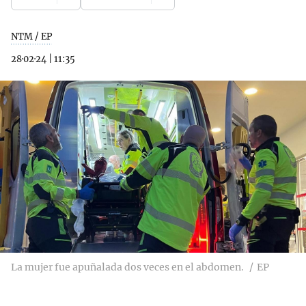
NTM / EP
28·02·24
|
11:35
La mujer fue apuñalada dos veces en el abdomen.
EP