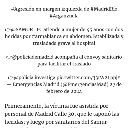
#Agresión
en margen izquierda de
#MadridRío
#Arganzuela
👉
@SAMUR_PC
atiende a mujer de 45 años con dos
heridas por
#armablanca
en abdomen.Estabilizada y
trasladada grave al hospital
👉
@policiademadrid
acompaña al convoy sanitario
para facilitar el traslado
👉
@policia
investiga
pic.twitter.com/33rW2LppjY
— Emergencias Madrid (@EmergenciasMad)
27 de
febrero de 2024
Primeramente, la víctima fue asistida por
personal de Madrid Calle 30, que le taponó las
heridas; y luego por sanitarios del Samur-