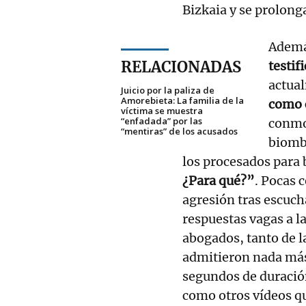
Bizkaia y se prolong
Además
RELACIONADAS
testif
actual
Juicio por la paliza de
Amorebieta: La familia de la
como c
víctima se muestra
“enfadada” por las
conmoc
“mentiras” de los acusados
biomb
los procesados para 
¿Para qué?”
. Pocas 
agresión tras escuch
respuestas vagas a la
abogados, tanto de l
admitieron nada más 
segundos de duración
como otros vídeos q