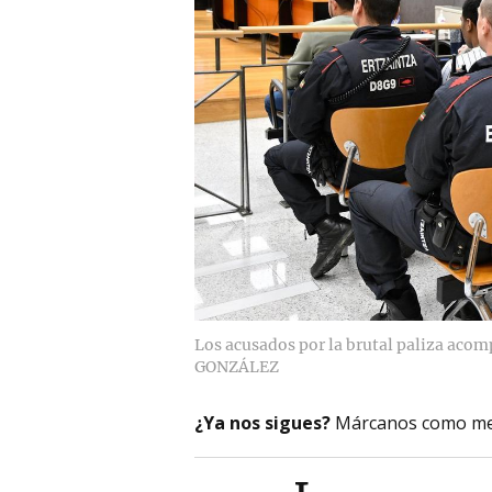
Los acusados por la brutal paliza acom
GONZÁLEZ
¿Ya nos sigues?
Márcanos como me