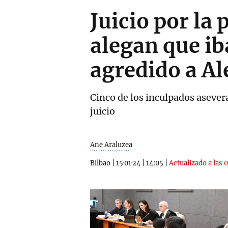
Juicio por la
alegan que ib
agredido a Al
Cinco de los inculpados asevera
juicio
Ane Araluzea
Bilbao
|
15·01·24
|
14:05
|
Actualizado a las 