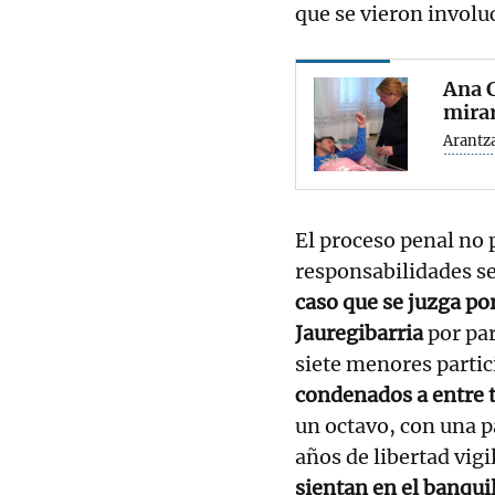
que se vieron involu
Ana C
mirar
Arantz
El proceso penal no p
responsabilidades se 
caso que se juzga po
Jauregibarria
por par
siete menores partic
condenados a entre t
un octavo, con una pa
años de libertad vigi
sientan en el banqui