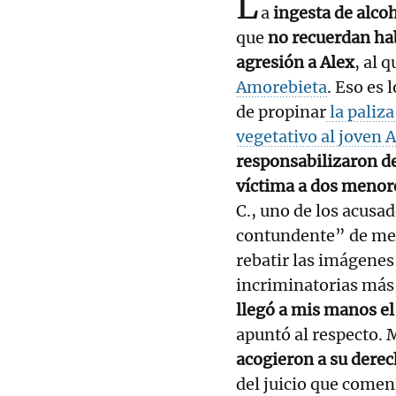
L
a
ingesta de alco
que
no recuerdan hab
agresión a Alex
, al 
Amorebieta
. Eso es 
de propinar
la paliza
vegetativo al joven 
responsabilizaron de
víctima a dos menor
C., uno de los acusa
contundente” de metr
rebatir las imágenes
incriminatorias más
llegó a mis manos el
apuntó al respecto. 
acogieron a su derec
del juicio que comen