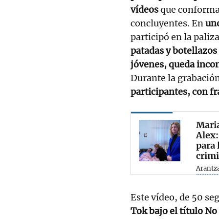
vídeos
que conforman
concluyentes. En
uno
participó en la pali
patadas y botellazos
jóvenes, queda inco
Durante la grabació
participantes, con f
Maria
Alex:
para 
crim
Arantz
Este vídeo, de 50 se
Tok bajo el título N