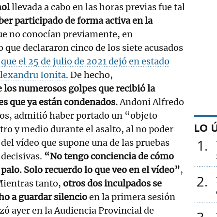
hol
llevada a cabo en las horas previas fue tal
er participado de forma activa en la
que no conocían previamente, en
lo que declararon cinco de los siete acusados
 que el 25 de julio de 2021 dejó en estado
Alexandru Ionita
. De hecho,
 los numerosos golpes que recibió la
es que ya están condenados.
Andoni Alfredo
dos, admitió haber portado un “objeto
LO 
o y medio durante el asalto, al no poder
1
 del vídeo que supone una de las pruebas
 decisivas.
“No tengo conciencia de cómo
 palo. Solo recuerdo lo que veo en el vídeo”
,
2
Mientras tanto,
otros dos inculpados se
ho a guardar silencio
en la primera sesión
zó ayer en la Audiencia Provincial de