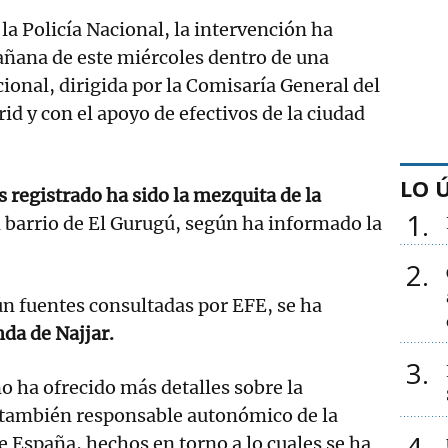
a Policía Nacional, la intervención ha
añana de este miércoles dentro de una
cional, dirigida por la Comisaría General del
d y con el apoyo de efectivos de la ciudad
LO 
 registrado ha sido la mezquita de la
1
l barrio de El Gurugú, según ha informado la
2
gún fuentes consultadas por EFE, se ha
da de Najjar.
3
no ha ofrecido más detalles sobre la
 también responsable autonómico de la
4
 España, hechos en torno a lo cuales se ha