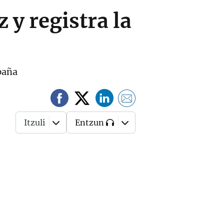
 y registra la
paña
Itzuli
Entzun