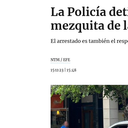
La Policía det
mezquita de l
El arrestado es también el re
NTM / EFE
15·11·23
|
15:48