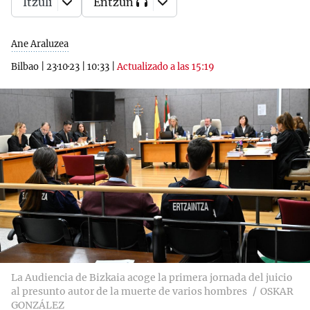
Itzuli
Entzun
Ane Araluzea
Bilbao
|
23·10·23
|
10:33
|
Actualizado a las 15:19
La Audiencia de Bizkaia acoge la primera jornada del juicio
al presunto autor de la muerte de varios hombres
OSKAR
GONZÁLEZ