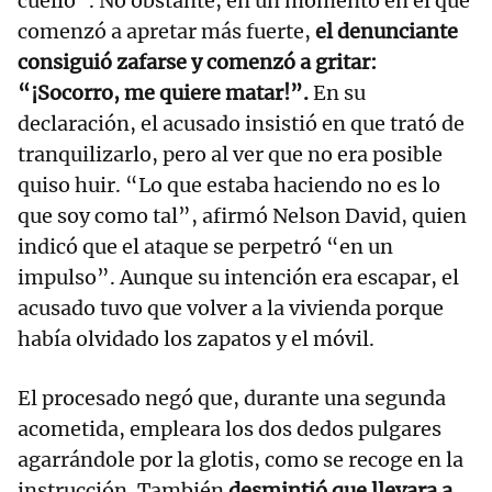
cuello”. No obstante, en un momento en el que
comenzó a apretar más fuerte,
el denunciante
consiguió zafarse y comenzó a gritar:
“¡Socorro, me quiere matar!”.
En su
declaración, el acusado insistió en que trató de
tranquilizarlo, pero al ver que no era posible
quiso huir. “Lo que estaba haciendo no es lo
que soy como tal”, afirmó Nelson David, quien
indicó que el ataque se perpetró “en un
impulso”. Aunque su intención era escapar, el
acusado tuvo que volver a la vivienda porque
había olvidado los zapatos y el móvil.
El procesado negó que, durante una segunda
acometida, empleara los dos dedos pulgares
agarrándole por la glotis, como se recoge en la
instrucción. También
desmintió que llevara a