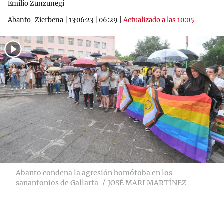
Emilio Zunzunegi
Abanto-Zierbena
|
13·06·23
|
06:29
|
Actualizado a las 10:05
Abanto condena la agresión homófoba en los
sanantonios de Gallarta
JOSÉ MARI MARTÍNEZ