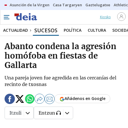
Asunción de la Virgen
Casa Targaryen
Gaztelugatxe
Athletic
Kiosko
SUCESOS
ACTUALIDAD
POLÍTICA
CULTURA
SOCIED
Abanto condena la agresión
homófoba en fiestas de
Gallarta
Una pareja joven fue agredida en las cercanías del
recinto de txosnas
Añádenos en Google
Itzuli
Entzun