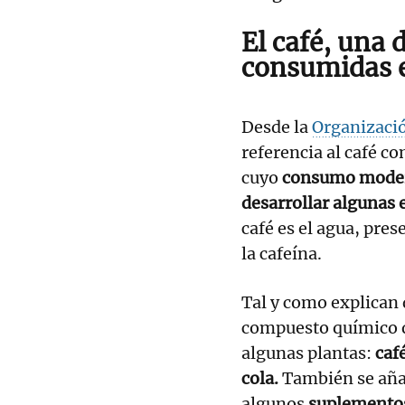
El café, una 
consumidas 
Desde la
Organizaci
referencia al café co
cuyo
consumo mode
desarrollar algunas
café es el agua, pr
la cafeína.
Tal y como explican
compuesto químico q
algunas plantas:
café
cola.
También se añad
algunos
suplementos