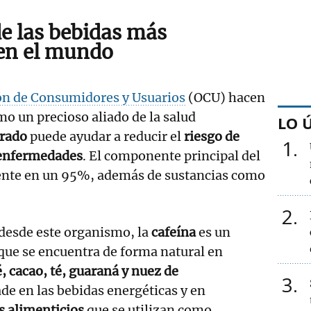
de las bebidas más
en el mundo
ón de Consumidores y Usuarios
(OCU) hacen
mo un precioso aliado de la salud
LO 
rado
puede ayudar a reducir el
riesgo de
1
 enfermedades
. El componente principal del
esente en un 95%, además de sustancias como
2
 desde este organismo, la
cafeína
es un
ue se encuentra de forma natural en
, cacao, té, guaraná y nuez de
3
e en las bebidas energéticas y en
 alimenticios
que se utilizan como