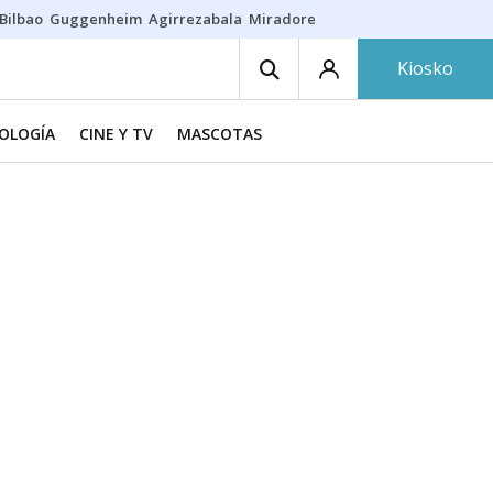
Bilbao
Guggenheim
Agirrezabala
Miradores en Bilbao
Arrese
Sequí
Kiosko
NOLOGÍA
CINE Y TV
MASCOTAS