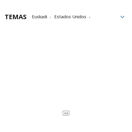
TEMAS
Euskadi
Estados Unidos
Imanol Pradales
Jaialdi 2025
Boise
Boise 2025