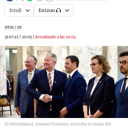
Itzuli
Entzun
NTM / EP
31·07·25
|
20:03
|
Actualizado a las 20:04
El lehendakari, Imanol Pradales, estrecha la mano del