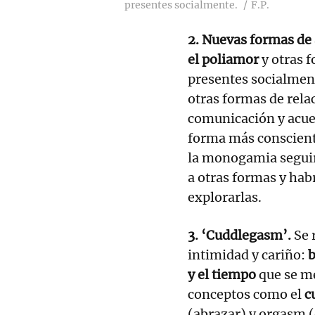
presentes socialmente.
F.P.
2. Nuevas formas de
el poliamor
y otras 
presentes socialment
otras formas de rela
comunicación y acuer
forma más consciente
la monogamia seguirá
a otras formas y hab
explorarlas.
3. ‘Cuddlegasm’.
Se 
intimidad y cariño:
b
y el tiempo
que se me
conceptos como el
c
(abrazar) y orgasm (