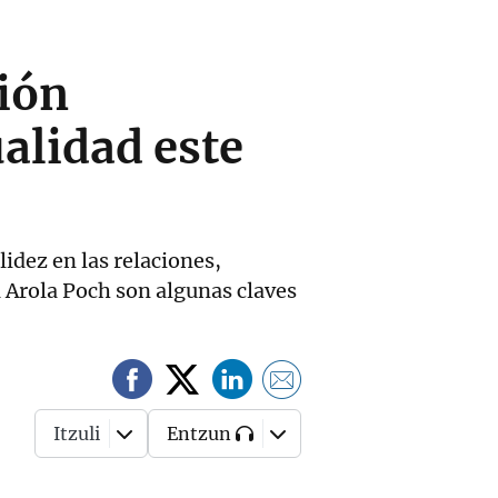
ión
ualidad este
idez en las relaciones,
a Arola Poch son algunas claves
Itzuli
Entzun