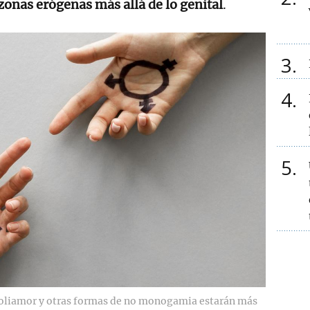
zonas erógenas más allá de lo genital
.
3
4
5
l poliamor y otras formas de no monogamia estarán más