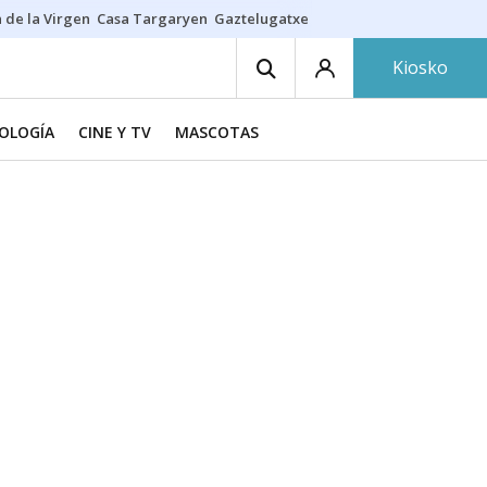
 de la Virgen
Casa Targaryen
Gaztelugatxe
Athletic
Aste Nagusia
C
Kiosko
NOLOGÍA
CINE Y TV
MASCOTAS