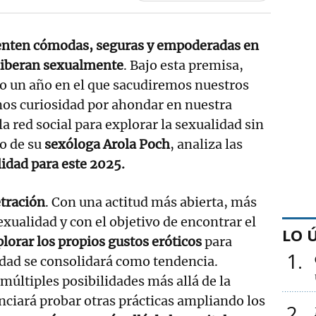
ienten cómodas, seguras y empoderadas en
 liberan sexualmente
. Bajo esta premisa,
o un año en el que sacudiremos nuestros
mos curiosidad por ahondar en nuestra
a red social para explorar la sexualidad sin
o de su
sexóloga Arola Poch
, analiza las
idad para este 2025.
etración
. Con una actitud más abierta, más
xualidad y con el objetivo de encontrar el
LO 
lorar los propios gustos eróticos
para
1
idad se consolidará como tendencia.
últiples posibilidades más allá de la
nciará probar otras prácticas ampliando los
2