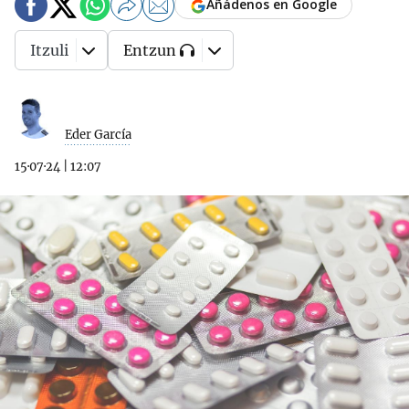
Añádenos en Google
Itzuli
Entzun
Eder García
15·07·24
|
12:07