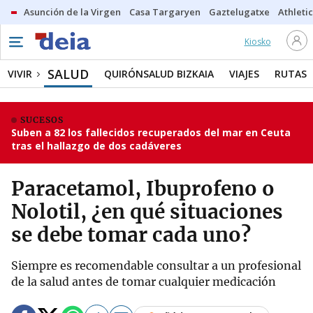
Asunción de la Virgen
Casa Targaryen
Gaztelugatxe
Athletic
Kiosko
SALUD
VIVIR
QUIRÓNSALUD BIZKAIA
VIAJES
RUTAS
SUCESOS
Suben a 82 los fallecidos recuperados del mar en Ceuta
tras el hallazgo de dos cadáveres
Paracetamol, Ibuprofeno o
Nolotil, ¿en qué situaciones
se debe tomar cada uno?
Siempre es recomendable consultar a un profesional
de la salud antes de tomar cualquier medicación