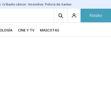
o
Cribado cáncer
Incendios
Policía de Santurtzi
Aeropuerto de Bilba
Kiosko
NOLOGÍA
CINE Y TV
MASCOTAS