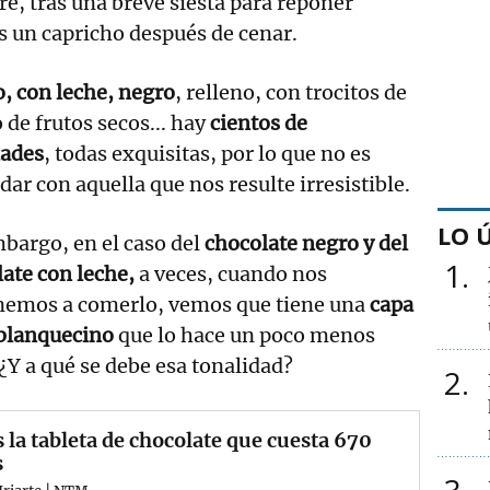
e, tras una breve siesta para reponer
s un capricho después de cenar.
, con leche, negro
, relleno, con trocitos de
o de frutos secos... hay
cientos de
dades
, todas exquisitas, por lo que no es
l dar con aquella que nos resulte irresistible.
LO 
bargo, en el caso del
chocolate negro y del
1
ate con leche,
a veces, cuando nos
nemos a comerlo, vemos que tiene una
capa
 blanquecino
que lo hace un poco menos
. ¿Y a qué se debe esa tonalidad?
2
s la tableta de chocolate que cuesta 670
s