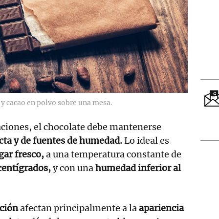
e y cacao en polvo sobre una mesa.
raciones, el chocolate debe mantenerse
recta y de fuentes de humedad.
Lo ideal es
gar fresco,
a una temperatura constante de
 centígrados,
y con una
humedad inferior al
ación
afectan principalmente a la
apariencia