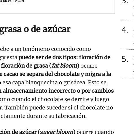
3
Iriarte | NTM
4
grasa o de azúcar
 debe a un fenómeno conocido como
5
g
y esta
puede ser de dos tipos: floración de
floración de grasa (
fat bloom
)
ocurre
 cacao se separa del chocolate y migra a la
 esa capa blanquecina o grisácea. Esto se
n almacenamiento incorrecto o por cambios
como cuando el chocolate se derrite y luego
ar. También puede suceder si el chocolate no
ectamente durante su fabricación.
ción de azúcar (s
ugar bloom
)
ocurre cuando