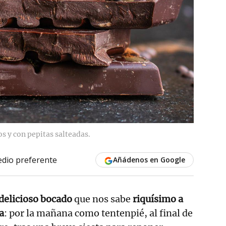
s y con pepitas salteadas.
dio preferente
Añádenos en Google
delicioso bocado
que nos sabe
riquísimo a
a
: por la mañana como tentenpié, al final de