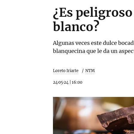
¿Es peligroso
blanco?
Algunas veces este dulce bocad
blanquecina que le da un aspe
Loreto Iriarte
NTM
24·05·24
|
16:00