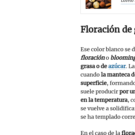
Loreto 
Floración de 
Ese color blanco se
floración
o
bloomin
grasa o de
azúcar
. La
cuando
la manteca de
superficie
, formando
suele producir
por u
en la temperatura
, 
se vuelve a solidific
se ha templado corr
En el caso de la
flora