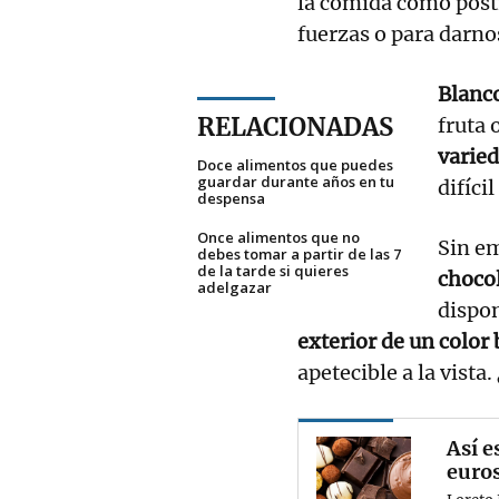
la comida como postr
fuerzas o para darno
Blanco
RELACIONADAS
fruta 
varie
Doce alimentos que puedes
guardar durante años en tu
difíci
despensa
Once alimentos que no
Sin em
debes tomar a partir de las 7
de la tarde si quieres
chocol
adelgazar
dispo
exterior de un color
apetecible a la vista
Así e
euro