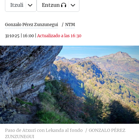
Itzuli
Entzun
Gonzalo Pérez Zunzunegui
NTM
31·10·25
|
16:00
|
Actualizado a las 16:30
Paso de Atxuri con Lekanda al fondo
GONZALO PÉREZ
ZUNZUNEGUI