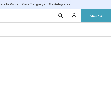
 de la Virgen
Casa Targaryen
Gaztelugatxe
Athletic
Aste Nagusia
C
Kiosko