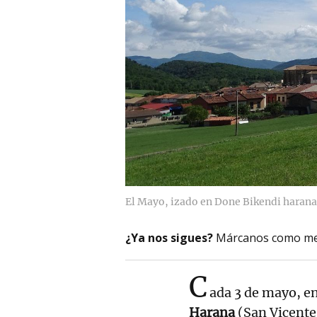
El Mayo, izado en Done Bikendi harana
¿Ya nos sigues?
Márcanos como me
C
ada 3 de mayo, en
Harana
(San Vicente