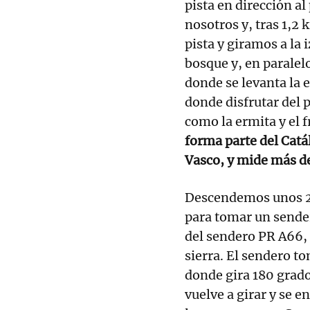
pista en dirección al
nosotros y, tras 1,2
pista y giramos a la 
bosque y, en paralelo
donde se levanta la e
donde disfrutar del p
como la ermita y el f
forma parte del Catá
Vasco, y mide más de
Descendemos unos 2
para tomar un sender
del sendero PR A66, e
sierra. El sendero t
donde gira 180 grado
vuelve a girar y se e