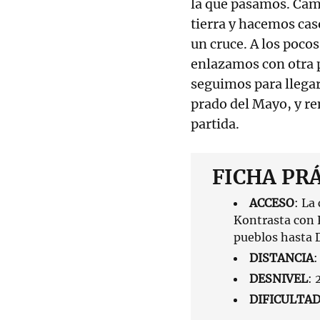
la que pasamos. Cam
tierra y hacemos cas
un cruce. A los poco
enlazamos con otra p
seguimos para llegar 
prado del Mayo, y re
partida.
FICHA PR
ACCESO
: La
Kontrasta con 
pueblos hasta 
DISTANCIA
:
DESNIVEL
: 
DIFICULTA